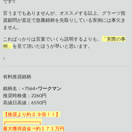
です!!
言うまでもありませんが、オススメする以上、グラーツ投
資顧問が直近で急騰銘柄を先取りしている実例には事欠き
ません。
こればっかりは言葉でいくら説明するよりも、
「実際の事
例」
を見て頂いたほうが早いと思います。
↓
有料推奨銘柄
銘柄名：<7564>
ワークマン
推奨時株価：2260円
高値日高値：6550円
【推奨より約２.９倍！！】
┌──────────┐
最大獲得資金⇒約１７１万円