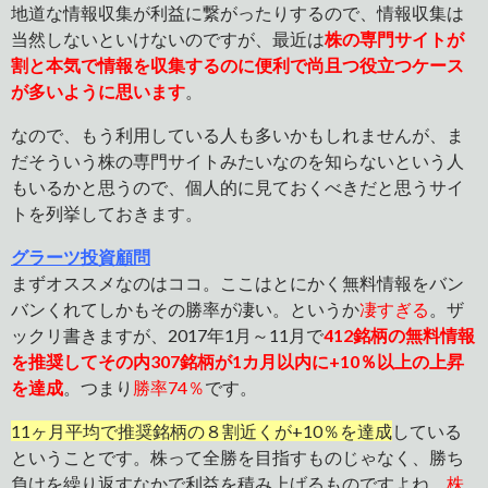
地道な情報収集が利益に繋がったりするので、情報収集は
当然しないといけないのですが、最近は
株の専門サイトが
割と本気で情報を収集するのに便利で尚且つ役立つケース
が多いように思います
。
なので、もう利用している人も多いかもしれませんが、ま
だそういう株の専門サイトみたいなのを知らないという人
もいるかと思うので、個人的に見ておくべきだと思うサイ
トを列挙しておきます。
グラーツ投資顧問
まずオススメなのはココ。ここはとにかく無料情報をバン
バンくれてしかもその勝率が凄い。というか
凄すぎる
。ザ
ックリ書きますが、2017年1月～11月で
412
銘柄の無料情報
を推奨してその内307銘柄が1カ月以内に+10％以上の上昇
を達成
。つまり
勝率74％
です。
11ヶ月平均で推奨銘柄の８割近くが+10％を達成
している
ということです。株って全勝を目指すものじゃなく、勝ち
負けを繰り返すなかで利益を積み上げるものですよね。
株