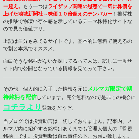
ー超え。
もう一つは
ライザップ関連の思惑で一気に株価を
上げた地域新聞社→株価１０倍超えのテンバガー
！推奨株
の推移で物凄い存在感を示しているテーマ株特化サイトな
ので見る価値アリ。
上記は自分もみてるサイトです。基本的に無料で使えるの
で割と本気でオススメ。
面白そうな銘柄がないか探してるって人は、試しに一度サ
イト内で公開となっている情報を見てみて下さい。
メルマガ限定で期
その他、個人的に入手した情報を元に
待銘柄を配信
しています。完全無料なので是非この機会に
コチラより
登録をどうぞ。
当ブログでは投資助言は一切しておりません。記事内、メ
ルマガ内に紹介する銘柄はあくまでも管理人個人の「監視
銘柄」です。投資判断は自己責任の下、お願い致します。