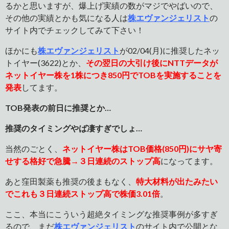
るかと思いますが、爆上げ実績の数がマジでやばいので、
その他の実績とかも気になる人は
株エヴァンジェリスト
の
サイト内でチェックしてみて下さい！
ほかにも
株エヴァンジェリスト
が02/04(月)に推奨したネッ
トイヤー(3622)とか、
その翌日の大引け後にNTTデータが
ネットイヤー株を1株につき850円でTOBを実施することを
発表
してます。
TOB発表の前日に推奨とか…
推奨のタイミングやば凄すぎでしょ…
当然のごとく、
ネットイヤー株はTOB価格(850円)にサヤ寄
せする格好で急騰→３日連続のストップ高
になってます。
あと窪田製薬も推奨の後まもなく、
特大材料が出たみたい
でこれも３日連続ストップ高で株価3.01倍
。
ここ、本当にこういう超絶タイミングな推奨事例が多すぎ
るので、まだ
株エヴァンジェリスト
のサイト内で公開とな