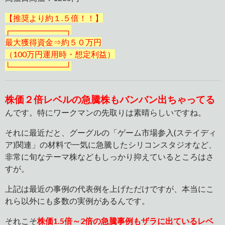
【推奨より約１.５倍！！】
┌──────────┐
最大獲得資金⇒約５０万円
（100万円運用時・想定利益）
└──────────┘
株価２倍レベルの急騰株もバンバン出ちゃってる
んです。特にワークマンの先取りは素晴らしいですね。
それに最近だと、グーグルの「ゲーム市場参入(ステイディ
ア)関連」の材料で一気に急騰したシリコンスタジオなど、
非常に旬なテーマ株などもしっかり抑えているところはさ
すが。
上記は最近の事例の代表例を上げただけですが、本当にこ
れら以外にも多数の実例があるんです。
それこそ
株価1.5倍～2倍の急騰事例もザラに出ているレベ