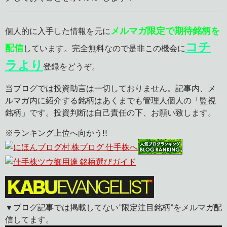
メルマガ限定で期待銘柄を
個人的に入手した情報を元に
コチ
配信
しています。完全無料なので是非この機会に
ラより
登録をどうぞ。
当ブログでは投資助言は一切しておりません。記事内、メ
ルマガ内に紹介する銘柄はあくまでも管理人個人の「監視
銘柄」です。投資判断は自己責任の下、お願い致します。
※ランキング上位へ向かう!!
▼ブログ記事では掲載してない”限定注目銘柄”をメルマガ配
信してます。