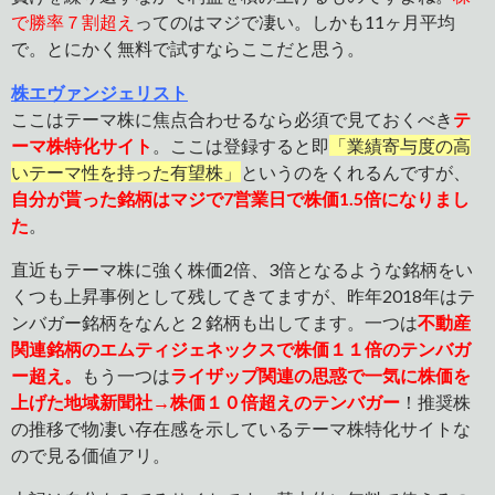
で勝率７割超え
ってのはマジで凄い。しかも11ヶ月平均
で。とにかく無料で試すならここだと思う。
株エヴァンジェリスト
ここはテーマ株に焦点合わせるなら必須で見ておくべき
テ
ーマ株特化サイト
。ここは登録すると即
「業績寄与度の高
いテーマ性を持った有望株」
というのをくれるんですが、
自分が貰った銘柄はマジで7営業日で株価1.5倍になりまし
た
。
直近もテーマ株に強く株価2倍、3倍となるような銘柄をい
くつも上昇事例として残してきてますが、昨年2018年はテ
ンバガー銘柄をなんと２銘柄も出してます。一つは
不動産
関連銘柄のエムティジェネックスで株価１１倍のテンバガ
ー超え。
もう一つは
ライザップ関連の思惑で一気に株価を
上げた地域新聞社→株価１０倍超えのテンバガー
！推奨株
の推移で物凄い存在感を示しているテーマ株特化サイトな
ので見る価値アリ。