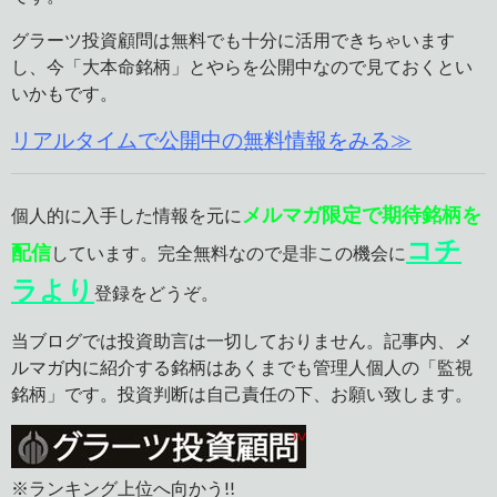
グラーツ投資顧問は無料でも十分に活用できちゃいます
し、今「大本命銘柄」とやらを公開中なので見ておくとい
いかもです。
リアルタイムで公開中の無料情報をみる≫
メルマガ限定で期待銘柄を
個人的に入手した情報を元に
コチ
配信
しています。完全無料なので是非この機会に
ラより
登録をどうぞ。
当ブログでは投資助言は一切しておりません。記事内、メ
ルマガ内に紹介する銘柄はあくまでも管理人個人の「監視
銘柄」です。投資判断は自己責任の下、お願い致します。
※ランキング上位へ向かう!!