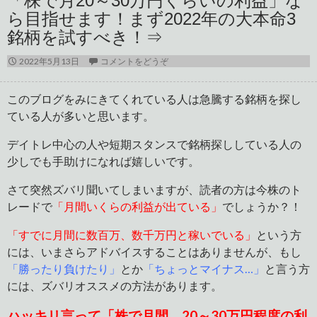
「株で月20～30万円くらいの利益」な
ら目指せます！まず2022年の大本命3
銘柄を試すべき！⇒
2022年5月13日
コメントをどうぞ
このブログをみにきてくれている人は急騰する銘柄を探し
ている人が多いと思います。
デイトレ中心の人や短期スタンスで銘柄探ししている人の
少しでも手助けになれば嬉しいです。
さて突然ズバリ聞いてしまいますが、読者の方は今株のト
レードで
「月間いくらの利益が出ている」
でしょうか？！
「すでに月間に数百万、数千万円と稼いでいる」
という方
には、いまさらアドバイスすることはありませんが、もし
「勝ったり負けたり」
とか
「ちょっとマイナス…」
と言う方
には、ズバリオススメの方法があります。
ハッキリ言って「株で月間、20～30万円程度の利