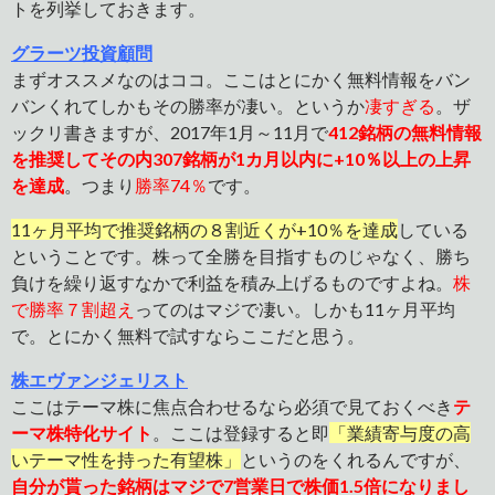
トを列挙しておきます。
グラーツ投資顧問
まずオススメなのはココ。ここはとにかく無料情報をバン
バンくれてしかもその勝率が凄い。というか
凄すぎる
。ザ
ックリ書きますが、2017年1月～11月で
412
銘柄の無料情報
を推奨してその内307銘柄が1カ月以内に+10％以上の上昇
を達成
。つまり
勝率74％
です。
11ヶ月平均で推奨銘柄の８割近くが+10％を達成
している
ということです。株って全勝を目指すものじゃなく、勝ち
負けを繰り返すなかで利益を積み上げるものですよね。
株
で勝率７割超え
ってのはマジで凄い。しかも11ヶ月平均
で。とにかく無料で試すならここだと思う。
株エヴァンジェリスト
ここはテーマ株に焦点合わせるなら必須で見ておくべき
テ
ーマ株特化サイト
。ここは登録すると即
「業績寄与度の高
いテーマ性を持った有望株」
というのをくれるんですが、
自分が貰った銘柄はマジで7営業日で株価1.5倍になりまし