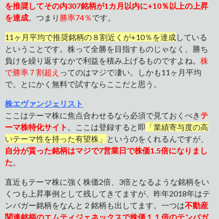
を推奨してその内307銘柄が1カ月以内に+10％以上の上昇
を達成
。つまり
勝率74％
です。
11ヶ月平均で推奨銘柄の８割近くが+10％を達成
している
ということです。株って全勝を目指すものじゃなく、勝ち
負けを繰り返すなかで利益を積み上げるものですよね。
株
で勝率７割超え
ってのはマジで凄い。しかも11ヶ月平均
で。とにかく無料で試すならここだと思う。
株エヴァンジェリスト
ここはテーマ株に焦点合わせるなら必須で見ておくべき
テ
ーマ株特化サイト
。ここは登録すると即
「業績寄与度の高
いテーマ性を持った有望株」
というのをくれるんですが、
自分が貰った銘柄はマジで7営業日で株価1.5倍になりまし
た
。
直近もテーマ株に強く株価2倍、3倍となるような銘柄をい
くつも上昇事例として残してきてますが、昨年2018年はテ
ンバガー銘柄をなんと２銘柄も出してます。一つは
不動産
関連銘柄のエムティジェネックスで株価１１倍のテンバガ