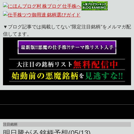
▼ブログ記事では掲載してない”限定注目銘柄”をメルマガ配
信してます。
注目銘柄
明日騰がる銘柄予想(05/13)