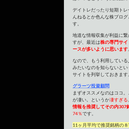
デイトレだったり短期トレ
んねるとか色んな株ブログ
す。
地道な情報収集が利益に繋
すが、最近は
株の専門サイ
ースが多いように思います
なので、もう利用している
みたいなのを知らないとい
サイトを列挙しておきます
グラーツ投資顧問
まずオススメなのはココ。
が凄い。というか
凄すぎる
情報を推奨してその内307
74％
です。
11ヶ月平均で推奨銘柄の８