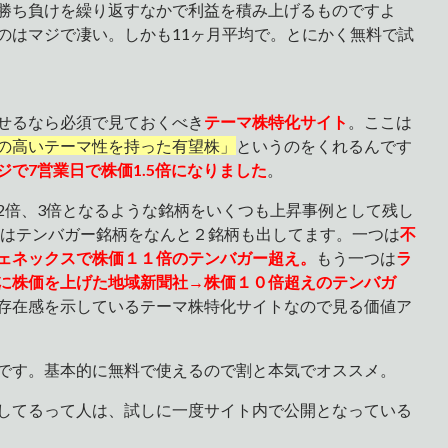
勝ち負けを繰り返すなかで利益を積み上げるものですよ
のはマジで凄い。しかも11ヶ月平均で。とにかく無料で試
せるなら必須で見ておくべき
テーマ株特化サイト
。ここは
の高いテーマ性を持った有望株」
というのをくれるんです
で7営業日で株価1.5倍になりました
。
2倍、3倍となるような銘柄をいくつも上昇事例として残し
8年はテンバガー銘柄をなんと２銘柄も出してます。一つは
不
ェネックスで株価１１倍のテンバガー超え。
もう一つは
ラ
に株価を上げた地域新聞社→株価１０倍超えのテンバガ
存在感を示しているテーマ株特化サイトなので見る価値ア
です。基本的に無料で使えるので割と本気でオススメ。
してるって人は、試しに一度サイト内で公開となっている