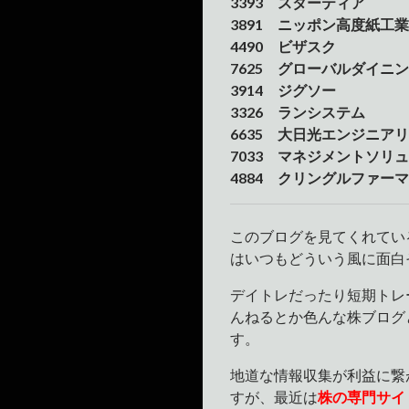
3393 スターティア
3891 ニッポン高度紙工業
4490 ビザスク
7625 グローバルダイニ
3914 ジグソー
3326 ランシステム
6635 大日光エンジニア
7033 マネジメントソリ
4884 クリングルファーマ
このブログを見てくれてい
はいつもどういう風に面白
デイトレだったり短期トレ
んねるとか色んな株ブログ
す。
地道な情報収集が利益に繋
すが、最近は
株の専門サイ