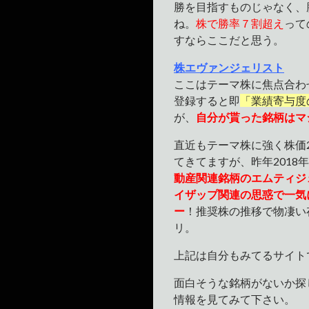
勝を目指すものじゃなく、
ね。
株で勝率７割超え
って
すならここだと思う。
株エヴァンジェリスト
ここはテーマ株に焦点合わ
登録すると即
「業績寄与度
が、
自分が貰った銘柄はマジ
直近もテーマ株に強く株価
てきてますが、昨年201
動産関連銘柄のエムティジ
イザップ関連の思惑で一気
ー
！推奨株の推移で物凄い
リ。
上記は自分もみてるサイト
面白そうな銘柄がないか探
情報を見てみて下さい。