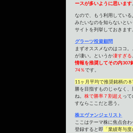
ースが多いように思います
なので、もう利用している
みたいなのを知らないとい
サイトを列挙しておきます
グラーツ投資顧問
まずオススメなのはココ。
が凄い。というか
凄すぎる
情報を推奨してその内307
74％
です。
11ヶ月平均で推奨銘柄の８
勝を目指すものじゃなく、
ね。
株で勝率７割超え
って
すならここだと思う。
株エヴァンジェリスト
ここはテーマ株に焦点合わ
登録すると即
「業績寄与度