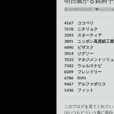
明日騰がる銘柄予想(
2020年12月31日
コメント
4167 ココペリ
7578 ニチリョク
3393 スターティア
3891 ニッポン高度紙工業
4490 ビザスク
3914 ジグソー
7033 マネジメントソリ
7342 ウェルスナビ
8209 フレンドリー
6786 RVH
9467 アルファポリス
1436 フィット
このブログを見てくれてい
はいつもどういう風に面白