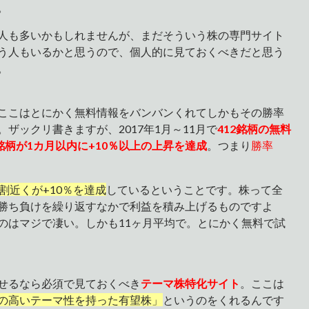
。
人も多いかもしれませんが、まだそういう株の専門サイト
う人もいるかと思うので、個人的に見ておくべきだと思う
。
ここはとにかく無料情報をバンバンくれてしかもその勝率
。ザックリ書きますが、2017年1月～11月で
412
銘柄の無料
銘柄が1カ月以内に+10％以上の上昇を達成
。つまり
勝率
割近くが+10％を達成
しているということです。株って全
勝ち負けを繰り返すなかで利益を積み上げるものですよ
のはマジで凄い。しかも11ヶ月平均で。とにかく無料で試
せるなら必須で見ておくべき
テーマ株特化サイト
。ここは
の高いテーマ性を持った有望株」
というのをくれるんです