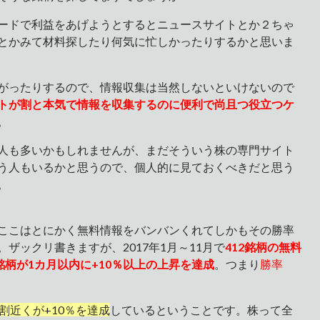
ードで利益をあげようとするとニュースサイトとか２ちゃ
とかみて材料探したり何気に忙しかったりするかと思いま
がったりするので、情報収集は当然しないといけないので
トが割と本気で情報を収集するのに便利で尚且つ役立つケ
。
人も多いかもしれませんが、まだそういう株の専門サイト
う人もいるかと思うので、個人的に見ておくべきだと思う
。
ここはとにかく無料情報をバンバンくれてしかもその勝率
。ザックリ書きますが、2017年1月～11月で
412
銘柄の無料
銘柄が1カ月以内に+10％以上の上昇を達成
。つまり
勝率
割近くが+10％を達成
しているということです。株って全