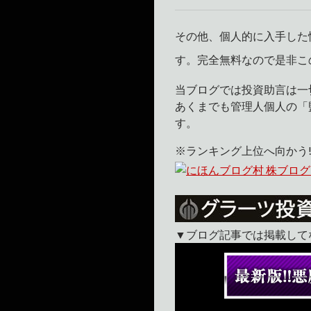
その他、個人的に入手した
す。完全無料なので是非こ
当ブログでは投資助言は一
あくまでも管理人個人の「
す。
※ランキング上位へ向かう!
▼ブログ記事では掲載して